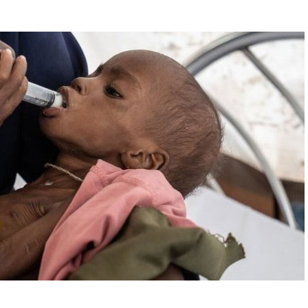
À
J
O
U
R
:
2
5
A
V
R
I
L
2
0
2
6
À
0
5
H
3