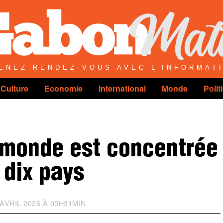
ENEZ RENDEZ-VOUS AVEC L’INFORMAT
Culture
Economie
International
Monde
Polit
 monde est concentrée
 dix pays
AVRIL 2026 À 05H31MIN
M
I
S