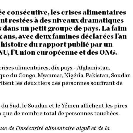
0
M
e consécutive, les crises alimentaires
I
ont restées à des niveaux dramatiques
N
 dans un petit groupe de pays. La faim
x ans, avec deux famines déclarées l’an
l’histoire du rapport publié par un
U, l’Union européenne et des ONG.
rises alimentaires, dix pays - Afghanistan,
ue du Congo, Myanmar, Nigéria, Pakistan, Soudan
ritent les deux tiers des personnes souffrant de
n du Sud, le Soudan et le Yémen affichent les pires
on que de nombre total de personnes touchées.
use de l’insécurité alimentaire aiguë et de la