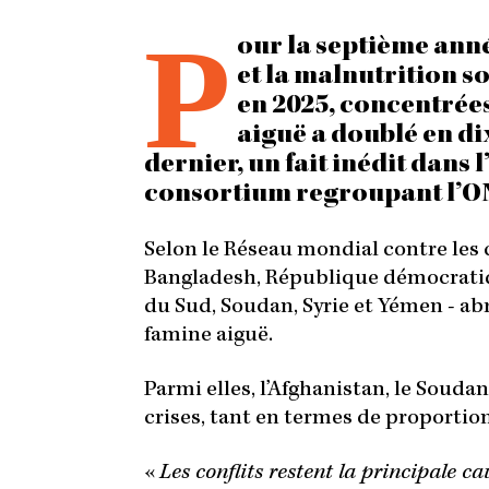
P
our la septième anné
et la malnutrition s
en 2025, concentrées
aiguë a doublé en di
dernier, un fait inédit dans 
consortium regroupant l’ON
Selon le Réseau mondial contre les c
Bangladesh, République démocratiq
du Sud, Soudan, Syrie et Yémen - ab
famine aiguë.
Parmi elles, l’Afghanistan, le Souda
crises, tant en termes de proporti
«
Les conflits restent la principale ca