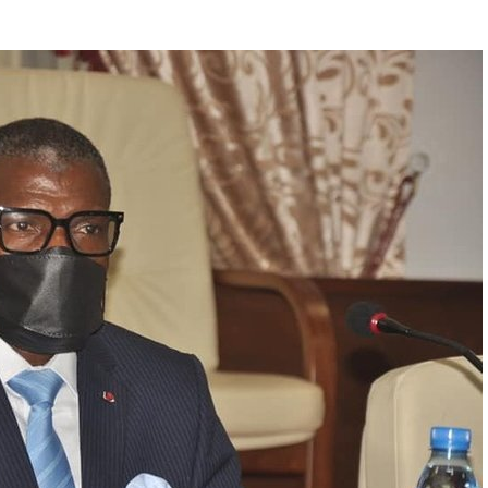
À
J
O
U
R
:
2
4
D
É
C
E
M
B
R
E
2
0
2
0
À
0