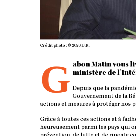
Crédit photo : © 2020 D.R.
G
abon Matin vous l
ministère de l’Inté
Depuis que la pandémie 
Gouvernement de la Rép
actions et mesures à protéger nos 
Gràce à toutes ces actions et à l’ad
heureusement parmi les pays qui o
prévention, de lutte et de riposte co