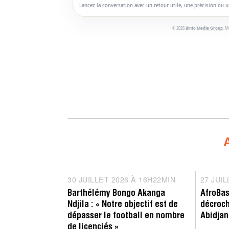
Lancez la conversation avec un retour utile, une précision ou 
© 2026
Binto Media Group
. M
Entretien
Compé
30 JUILLET 2026 À 16H22MIN
3
27 JUI
0
Barthélémy Bongo Akanga
AfroBas
J
Ndjila : « Notre objectif est de
décroch
U
dépasser le football en nombre
Abidjan
I
de licenciés »