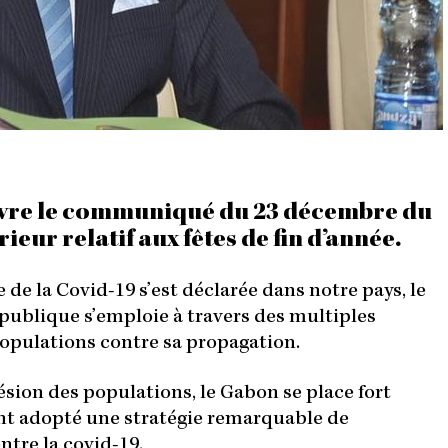
9
H
1
2
M
I
N
ivre le communiqué du 23 décembre du
rieur relatif aux fêtes de fin d’année.
de la Covid-19 s’est déclarée dans notre pays, le
ublique s’emploie à travers des multiples
populations contre sa propagation.
hésion des populations, le Gabon se place fort
nt adopté une stratégie remarquable de
ntre la covid-19.