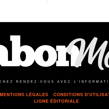
L
L
L
L
E
E
T
T
2
2
0
0
2
2
6
6
À
À
1
1
2
4
H
H
2
4
2
8
M
M
I
I
N
N
ENEZ RENDEZ-VOUS AVEC L’INFORMAT
MENTIONS LÉGALES
CONDITIONS D'UTILISA
LIGNE ÉDITORIALE