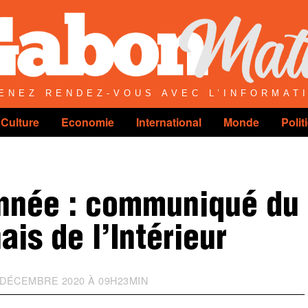
ENEZ RENDEZ-VOUS AVEC L’INFORMAT
Culture
Economie
International
Monde
Polit
année : communiqué du
is de l’Intérieur
DÉCEMBRE 2020 À 09H23MIN
M
I
S