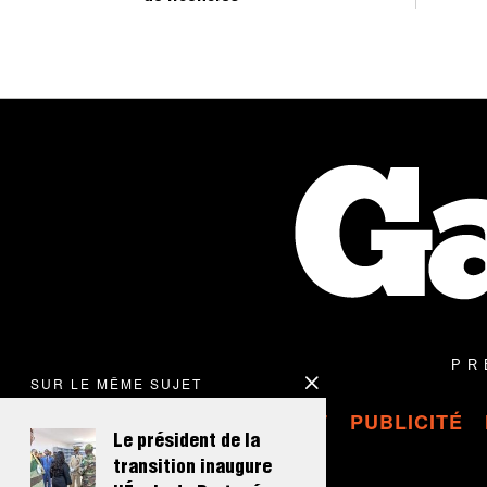
L
L
E
T
2
0
2
6
À
1
6
H
2
3
M
I
N
PR
SUR LE MÊME SUJET
CONTACT
PUBLICITÉ
Le président de la
transition inaugure