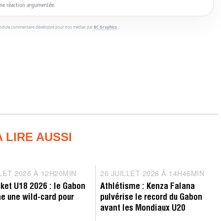
une réaction argumentée.
odule commentaire développé pour nos médias par
BC Graphics
.
A LIRE AUSSI
tition
Record
LLET 2026 À 12H20MIN
2
26 JUILLET 2026 À 14H46MIN
2
7
6
ket U18 2026 : le Gabon
Athlétisme : Kenza Falana
J
J
e une wild-card pour
pulvérise le record du Gabon
U
U
avant les Mondiaux U20
I
I