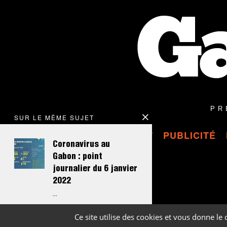
2
6
À
1
6
H
2
3
M
I
N
PR
SUR LE MÊME SUJET
CONTACT
PUBLICITÉ
Coronavirus au
Gabon : point
journalier du 6 janvier
2022
…
Ce site utilise des cookies et vous donne le