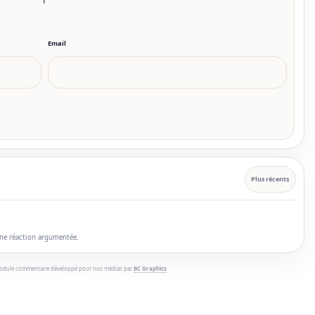
Email
Plus récents
une réaction argumentée.
odule commentaire développé pour nos médias par
BC Graphics
.