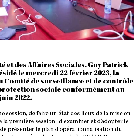
2
3
À
1
0
H
4
3
M
I
N
té et des Affaires Sociales, Guy Patrick
sidé le mercredi 22 février 2023, la
 Comité de surveillance et de contrôle
protection sociale conformément au
juin 2022.
me session, de faire un état des lieux de la mise en
 la première session ; d’examiner et d’adopter le
 de présenter le plan d’opérationnalisation du