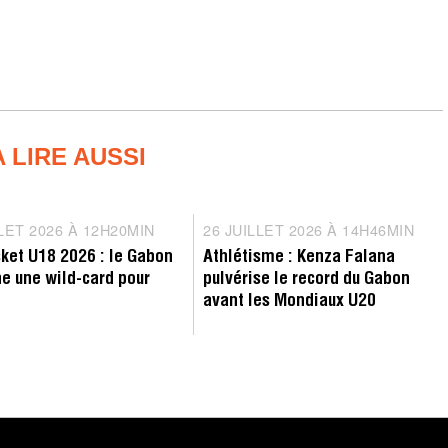
A LIRE AUSSI
tition
Record
LLET 2026 À 12H20MIN
2
26 JUILLET 2026 À 14H46MIN
2
7
6
ket U18 2026 : le Gabon
Athlétisme : Kenza Falana
J
J
e une wild-card pour
pulvérise le record du Gabon
U
U
avant les Mondiaux U20
I
I
L
L
L
L
E
E
T
T
2
2
0
0