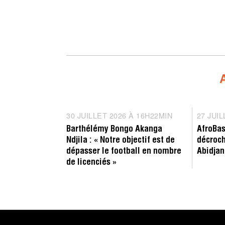
Entretien
Compé
30 JUILLET 2026 À 16H22MIN
3
27 JUI
0
Barthélémy Bongo Akanga
AfroBas
J
Ndjila : « Notre objectif est de
décroch
U
dépasser le football en nombre
Abidjan
I
de licenciés »
L
L
E
T
2
0