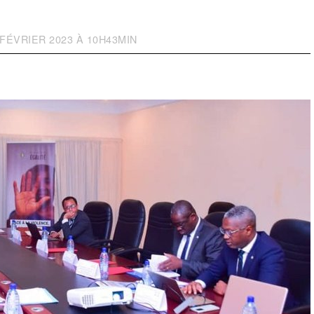
FÉVRIER 2023 À 10H43MIN
M
I
S
À
J
O
U
R
:
2
3
F
É
V
R
I
E
R
2
0