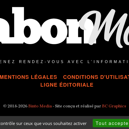
2
2
6
6
À
À
1
1
2
4
H
H
2
4
2
8
M
M
I
I
N
N
ENEZ RENDEZ-VOUS AVEC L’INFORMAT
MENTIONS LÉGALES
CONDITIONS D'UTILISA
LIGNE ÉDITORIALE
© 2018-2026
Binto Media
- Site conçu et réalisé par
BC Graphics
Tout accepte
 contrôle sur ceux que vous souhaitez activer